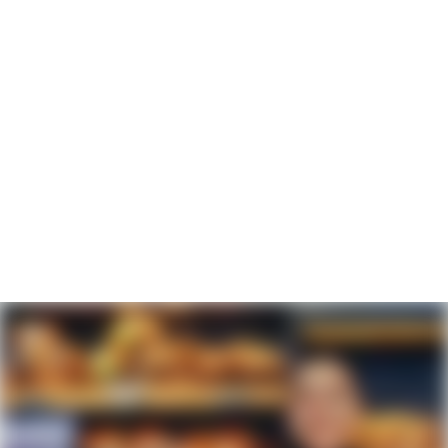
MODERNE AUSSTATTUNG
Unsere Backstube und Fachgeschäfte und sind modern
ausgestattet und eingerichtet, damit Du Dich an Deinem
Arbeitsplatz wohlfühlen kannst.
EINARBEITUNG MIT EIGENEM
ANSPRECHPARTNER
Wir unterstützen Dich in der Einarbeitungszeit bestmöglich
und stellen Dir einen festen Ansprechpartner:in zur Seite.